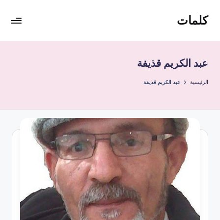
كلمات
لتجاوز
لى
للإبداع
لمحتوى
والفكر،
تصدر
عبد الكريم قذيفة
من
باريس
الرئيسية
عبد الكريم قذيفة